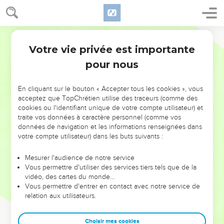
Votre vie privée est importante
pour nous
NE MANQUEZ PAS L’ÉVÉNEMENT
En cliquant sur le bouton « Accepter tous les cookies », vous
DE L’ANNÉE !
acceptez que TopChrétien utilise des traceurs (comme des
cookies ou l'identifiant unique de votre compte utilisateur) et
ET SI LEURS ERREURS POUVAIENT VOUS ÉVITER LES
traite vos données à caractère personnel (comme vos
VOTRES ?
données de navigation et les informations renseignées dans
votre compte utilisateur) dans les buts suivants :
On admire souvent les leaders pour leurs réussites, leur impact,
leur foi ou leur vision. Mais on voit moins les doutes, les erreurs
Mesurer l'audience de notre service
Vous permettre d'utiliser des services tiers tels que de la
et les saisons difficiles qu'ils ont traversés, alors même que ce
vidéo, des cartes du monde…
sont elles qui les ont façonnés.
Vous permettre d'entrer en contact avec notre service de
relation aux utilisateurs.
Dans cette conférence, leaders, entrepreneurs, et responsables
reviennent sur les erreurs marquantes de leur parcours et les
clés pour avancer avec plus de sagesse afin que leurs erreurs
Choisir mes cookies