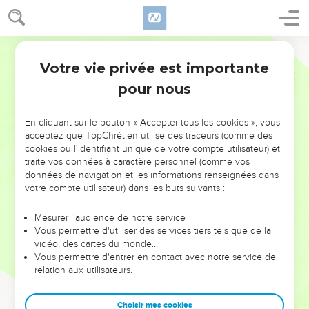
Votre vie privée est importante
pour nous
NE MANQUEZ PAS L’ÉVÉNEMENT
En cliquant sur le bouton « Accepter tous les cookies », vous
DE L’ANNÉE !
acceptez que TopChrétien utilise des traceurs (comme des
cookies ou l'identifiant unique de votre compte utilisateur) et
ET SI LEURS ERREURS POUVAIENT VOUS ÉVITER LES
traite vos données à caractère personnel (comme vos
VOTRES ?
données de navigation et les informations renseignées dans
votre compte utilisateur) dans les buts suivants :
On admire souvent les leaders pour leurs réussites, leur impact,
leur foi ou leur vision. Mais on voit moins les doutes, les erreurs
Mesurer l'audience de notre service
Vous permettre d'utiliser des services tiers tels que de la
et les saisons difficiles qu'ils ont traversés, alors même que ce
vidéo, des cartes du monde…
sont elles qui les ont façonnés.
Vous permettre d'entrer en contact avec notre service de
relation aux utilisateurs.
Dans cette conférence, leaders, entrepreneurs, et responsables
reviennent sur les erreurs marquantes de leur parcours et les
clés pour avancer avec plus de sagesse afin que leurs erreurs
Choisir mes cookies