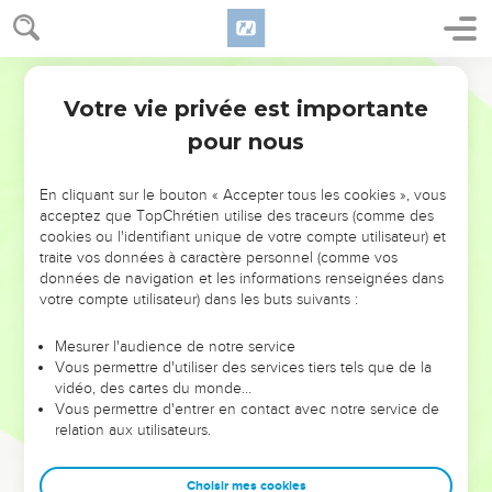
Votre vie privée est importante
pour nous
NE MANQUEZ PAS L’ÉVÉNEMENT
En cliquant sur le bouton « Accepter tous les cookies », vous
DE L’ANNÉE !
acceptez que TopChrétien utilise des traceurs (comme des
cookies ou l'identifiant unique de votre compte utilisateur) et
ET SI LEURS ERREURS POUVAIENT VOUS ÉVITER LES
traite vos données à caractère personnel (comme vos
VOTRES ?
données de navigation et les informations renseignées dans
votre compte utilisateur) dans les buts suivants :
On admire souvent les leaders pour leurs réussites, leur impact,
leur foi ou leur vision. Mais on voit moins les doutes, les erreurs
Mesurer l'audience de notre service
Vous permettre d'utiliser des services tiers tels que de la
et les saisons difficiles qu'ils ont traversés, alors même que ce
vidéo, des cartes du monde…
sont elles qui les ont façonnés.
Vous permettre d'entrer en contact avec notre service de
relation aux utilisateurs.
Dans cette conférence, leaders, entrepreneurs, et responsables
reviennent sur les erreurs marquantes de leur parcours et les
clés pour avancer avec plus de sagesse afin que leurs erreurs
Choisir mes cookies