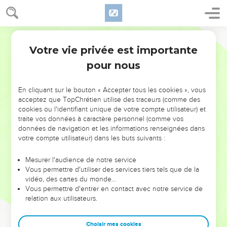
Votre vie privée est importante
pour nous
NE MANQUEZ PAS L’ÉVÉNEMENT
En cliquant sur le bouton « Accepter tous les cookies », vous
DE L’ANNÉE !
acceptez que TopChrétien utilise des traceurs (comme des
cookies ou l'identifiant unique de votre compte utilisateur) et
ET SI LEURS ERREURS POUVAIENT VOUS ÉVITER LES
traite vos données à caractère personnel (comme vos
VOTRES ?
données de navigation et les informations renseignées dans
votre compte utilisateur) dans les buts suivants :
On admire souvent les leaders pour leurs réussites, leur impact,
leur foi ou leur vision. Mais on voit moins les doutes, les erreurs
Mesurer l'audience de notre service
Vous permettre d'utiliser des services tiers tels que de la
et les saisons difficiles qu'ils ont traversés, alors même que ce
vidéo, des cartes du monde…
sont elles qui les ont façonnés.
Vous permettre d'entrer en contact avec notre service de
relation aux utilisateurs.
Dans cette conférence, leaders, entrepreneurs, et responsables
reviennent sur les erreurs marquantes de leur parcours et les
clés pour avancer avec plus de sagesse afin que leurs erreurs
Choisir mes cookies