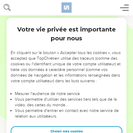
Votre vie privée est importante
pour nous
NE MANQUEZ PAS L’ÉVÉNEMENT
En cliquant sur le bouton « Accepter tous les cookies », vous
DE L’ANNÉE !
acceptez que TopChrétien utilise des traceurs (comme des
cookies ou l'identifiant unique de votre compte utilisateur) et
ET SI LEURS ERREURS POUVAIENT VOUS ÉVITER LES
traite vos données à caractère personnel (comme vos
VOTRES ?
données de navigation et les informations renseignées dans
votre compte utilisateur) dans les buts suivants :
On admire souvent les leaders pour leurs réussites, leur impact,
leur foi ou leur vision. Mais on voit moins les doutes, les erreurs
Mesurer l'audience de notre service
Vous permettre d'utiliser des services tiers tels que de la
et les saisons difficiles qu'ils ont traversés, alors même que ce
vidéo, des cartes du monde…
sont elles qui les ont façonnés.
Vous permettre d'entrer en contact avec notre service de
relation aux utilisateurs.
Dans cette conférence, leaders, entrepreneurs, et responsables
reviennent sur les erreurs marquantes de leur parcours et les
clés pour avancer avec plus de sagesse afin que leurs erreurs
Choisir mes cookies