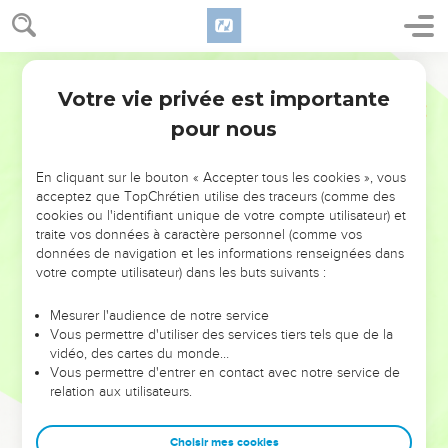
Votre vie privée est importante
pour nous
NE MANQUEZ PAS L’ÉVÉNEMENT
En cliquant sur le bouton « Accepter tous les cookies », vous
DE L’ANNÉE !
acceptez que TopChrétien utilise des traceurs (comme des
cookies ou l'identifiant unique de votre compte utilisateur) et
ET SI LEURS ERREURS POUVAIENT VOUS ÉVITER LES
traite vos données à caractère personnel (comme vos
VOTRES ?
données de navigation et les informations renseignées dans
votre compte utilisateur) dans les buts suivants :
On admire souvent les leaders pour leurs réussites, leur impact,
leur foi ou leur vision. Mais on voit moins les doutes, les erreurs
Mesurer l'audience de notre service
Vous permettre d'utiliser des services tiers tels que de la
et les saisons difficiles qu'ils ont traversés, alors même que ce
vidéo, des cartes du monde…
sont elles qui les ont façonnés.
Vous permettre d'entrer en contact avec notre service de
relation aux utilisateurs.
Dans cette conférence, leaders, entrepreneurs, et responsables
reviennent sur les erreurs marquantes de leur parcours et les
clés pour avancer avec plus de sagesse afin que leurs erreurs
Choisir mes cookies