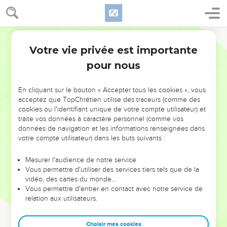
Votre vie privée est importante
pour nous
NE MANQUEZ PAS L’ÉVÉNEMENT
En cliquant sur le bouton « Accepter tous les cookies », vous
DE L’ANNÉE !
acceptez que TopChrétien utilise des traceurs (comme des
cookies ou l'identifiant unique de votre compte utilisateur) et
ET SI LEURS ERREURS POUVAIENT VOUS ÉVITER LES
traite vos données à caractère personnel (comme vos
VOTRES ?
données de navigation et les informations renseignées dans
votre compte utilisateur) dans les buts suivants :
On admire souvent les leaders pour leurs réussites, leur impact,
leur foi ou leur vision. Mais on voit moins les doutes, les erreurs
Mesurer l'audience de notre service
Vous permettre d'utiliser des services tiers tels que de la
et les saisons difficiles qu'ils ont traversés, alors même que ce
vidéo, des cartes du monde…
sont elles qui les ont façonnés.
Vous permettre d'entrer en contact avec notre service de
relation aux utilisateurs.
Dans cette conférence, leaders, entrepreneurs, et responsables
reviennent sur les erreurs marquantes de leur parcours et les
clés pour avancer avec plus de sagesse afin que leurs erreurs
Choisir mes cookies