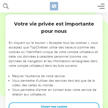
Votre vie privée est importante
pour nous
NE MANQUEZ PAS L’ÉVÉNEMENT
En cliquant sur le bouton « Accepter tous les cookies », vous
DE L’ANNÉE !
acceptez que TopChrétien utilise des traceurs (comme des
cookies ou l'identifiant unique de votre compte utilisateur) et
ET SI LEURS ERREURS POUVAIENT VOUS ÉVITER LES
traite vos données à caractère personnel (comme vos
VOTRES ?
données de navigation et les informations renseignées dans
votre compte utilisateur) dans les buts suivants :
On admire souvent les leaders pour leurs réussites, leur impact,
leur foi ou leur vision. Mais on voit moins les doutes, les erreurs
Mesurer l'audience de notre service
Vous permettre d'utiliser des services tiers tels que de la
et les saisons difficiles qu'ils ont traversés, alors même que ce
vidéo, des cartes du monde…
sont elles qui les ont façonnés.
Vous permettre d'entrer en contact avec notre service de
relation aux utilisateurs.
Dans cette conférence, leaders, entrepreneurs, et responsables
reviennent sur les erreurs marquantes de leur parcours et les
clés pour avancer avec plus de sagesse afin que leurs erreurs
Choisir mes cookies