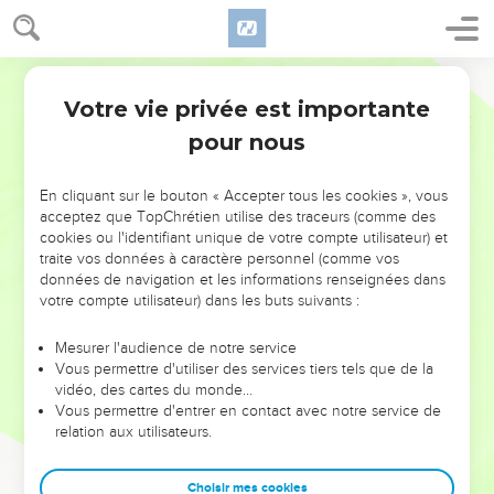
Votre vie privée est importante
pour nous
NE MANQUEZ PAS L’ÉVÉNEMENT
En cliquant sur le bouton « Accepter tous les cookies », vous
DE L’ANNÉE !
acceptez que TopChrétien utilise des traceurs (comme des
cookies ou l'identifiant unique de votre compte utilisateur) et
ET SI LEURS ERREURS POUVAIENT VOUS ÉVITER LES
traite vos données à caractère personnel (comme vos
VOTRES ?
données de navigation et les informations renseignées dans
votre compte utilisateur) dans les buts suivants :
On admire souvent les leaders pour leurs réussites, leur impact,
leur foi ou leur vision. Mais on voit moins les doutes, les erreurs
Mesurer l'audience de notre service
Vous permettre d'utiliser des services tiers tels que de la
et les saisons difficiles qu'ils ont traversés, alors même que ce
vidéo, des cartes du monde…
sont elles qui les ont façonnés.
Vous permettre d'entrer en contact avec notre service de
relation aux utilisateurs.
Dans cette conférence, leaders, entrepreneurs, et responsables
reviennent sur les erreurs marquantes de leur parcours et les
clés pour avancer avec plus de sagesse afin que leurs erreurs
Choisir mes cookies