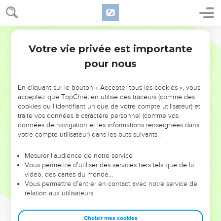
Votre vie privée est importante
pour nous
NE MANQUEZ PAS L’ÉVÉNEMENT
En cliquant sur le bouton « Accepter tous les cookies », vous
DE L’ANNÉE !
acceptez que TopChrétien utilise des traceurs (comme des
cookies ou l'identifiant unique de votre compte utilisateur) et
ET SI LEURS ERREURS POUVAIENT VOUS ÉVITER LES
traite vos données à caractère personnel (comme vos
VOTRES ?
données de navigation et les informations renseignées dans
votre compte utilisateur) dans les buts suivants :
On admire souvent les leaders pour leurs réussites, leur impact,
leur foi ou leur vision. Mais on voit moins les doutes, les erreurs
Mesurer l'audience de notre service
Vous permettre d'utiliser des services tiers tels que de la
et les saisons difficiles qu'ils ont traversés, alors même que ce
vidéo, des cartes du monde…
sont elles qui les ont façonnés.
Vous permettre d'entrer en contact avec notre service de
relation aux utilisateurs.
Dans cette conférence, leaders, entrepreneurs, et responsables
reviennent sur les erreurs marquantes de leur parcours et les
clés pour avancer avec plus de sagesse afin que leurs erreurs
Choisir mes cookies